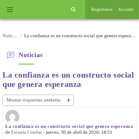
Salta al contenido principal
Registrarse
Acceder
Selector de búsqueda de entrada
Panel lateral
Noticias
La confianza es un constructo social que genera esperanza
Noticias
La confianza es un constructo
social
que genera esperanza
Mostrar modo
La confianza es un constructo social que genera esperanza
Número de respuestas: 0
de
Escuela Confiar
-
jueves, 30 de abril de 2020, 18:51