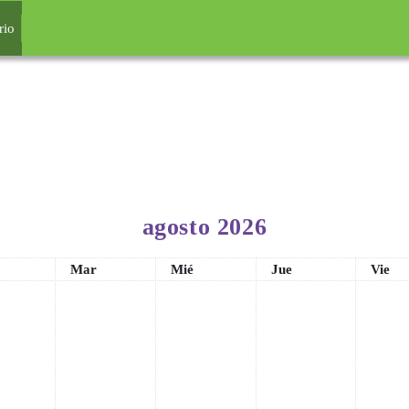
incipal
rio
agosto 2026
s
Martes
Miércoles
Jueves
Vierne
Mar
Mié
Jue
Vie