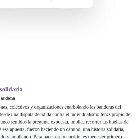
ejora tu comprensión sobre el
ooperativismo como proyecto
onómico y político y entiende las
uestas de Confiar dentro de éste. Haz
 camino como asociado que puede
jercer liderazgo en nuestra
operativa.
Ver más 👀
solidaria
 Cardona
as, colectivos y organizaciones enarbolando las banderas del
desde una disputa decidida contra el individualismo feroz propio del
unos sentidos la pregunta expuesta, implica recorrer las huellas de
esa apuesta, fueron haciendo un camino, una historia solidaria,
o y ampliando. Para hacer ese recorrido, es menester primero