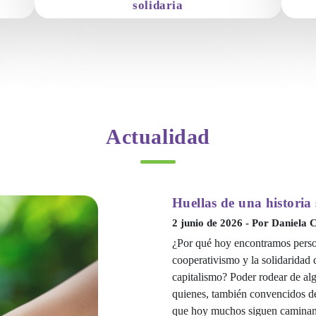
solidaria
ra
M
Explora los fundamentos y prácticas de
da y
c
una economía basada en la equidad, la
ec
solidaridad y el desarrollo sostenible.
ap
tu
e
Actualidad
co
Huellas de una historia 
2 junio de 2026 - Por Daniela
¿Por qué hoy encontramos person
cooperativismo y la solidaridad 
capitalismo? Poder rodear de alg
quienes, también convencidos de 
que hoy muchos siguen caminand