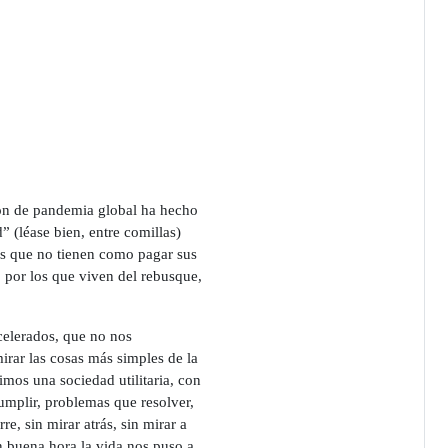
ción de pandemia global ha hecho
” (léase bien, entre comillas)
as que no tienen como pagar sus
, por los que viven del rebusque,
celerados, que no nos
rar las cosas más simples de la
imos una sociedad utilitaria, con
umplir, problemas que resolver,
re, sin mirar atrás, sin mirar a
n buena hora la vida nos puso a