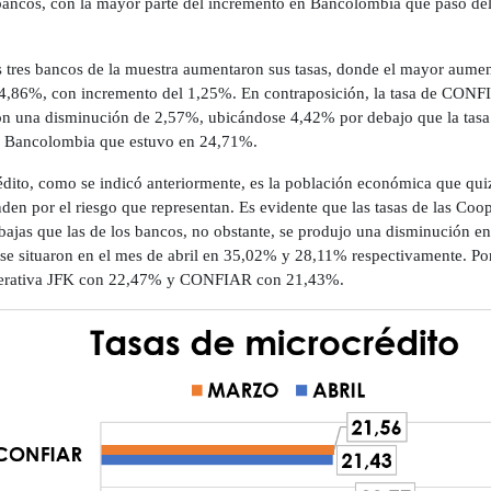
ancos, con la mayor parte del incremento en Bancolombia que pasó de
los tres bancos de la muestra aumentaron sus tasas, donde el mayor aum
,86%, con incremento del 1,25%. En contraposición, la tasa de CONF
 una disminución de 2,57%, ubicándose 4,42% por debajo que la tasa m
 Bancolombia que estuvo en 24,71%.
édito, como se indicó anteriormente, es la población económica que qu
nden por el riesgo que representan. Es evidente que las tasas de las Coo
bajas que las de los bancos, no obstante, se produjo una disminución e
se situaron en el mes de abril en 35,02% y 28,11% respectivamente. Por 
perativa JFK con 22,47% y CONFIAR con 21,43%.