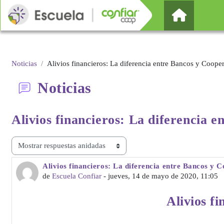
Salta al contenido principal
Página Pr
Noticias
Alivios financieros: La diferencia entre Bancos y Cooper
Noticias
Alivios financieros: La diferencia e
Mostrar modo
Alivios financieros: La diferencia entre Bancos y 
Número de respuestas: 0
de
Escuela Confiar
-
jueves, 14 de mayo de 2020, 11:05
Alivios f