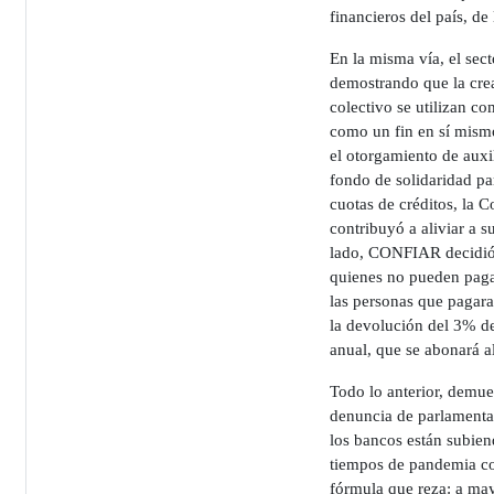
financieros del país, de
En la misma vía, el sect
demostrando que la crea
colectivo se utilizan c
como un fin en sí mis
el otorgamiento de auxi
fondo de solidaridad pa
cuotas de créditos, la 
contribuyó a aliviar a s
lado, CONFIAR decidió
quienes no pueden pagar
las personas que pagar
la devolución del 3% de 
anual, que se abonará al
Todo lo anterior, demues
denuncia de parlamenta
los bancos están subiend
tiempos de pandemia co
fórmula que reza: a may