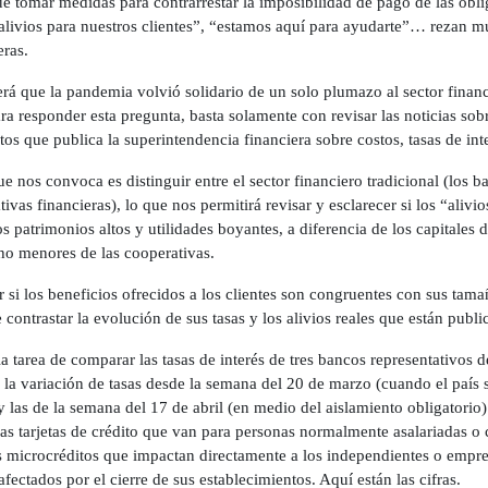
e tomar medidas para contrarrestar la imposibilidad de pago de las oblig
“alivios para nuestros clientes”, “estamos aquí para ayudarte”… rezan mu
eras.
erá que la pandemia volvió solidario de un solo plumazo al sector fina
ra responder esta pregunta, basta solamente con revisar las noticias sobr
atos que publica la superintendencia financiera sobre costos, tasas de in
e nos convoca es distinguir entre el sector financiero tradicional (los b
ivas financieras), lo que nos permitirá revisar y esclarecer si los “alivi
 patrimonios altos y utilidades boyantes, a diferencia de los capitales 
o menores de las cooperativas.
r si los beneficios ofrecidos a los clientes son congruentes con sus tam
e contrastar la evolución de sus tasas y los alivios reales que están publi
 tarea de comparar las tasas de interés de tres bancos representativos d
r la variación de tasas desde la semana del 20 de marzo (cuando el país 
 las de la semana del 17 de abril (en medio del aislamiento obligatorio)
as tarjetas de crédito que van para personas normalmente asalariadas o 
os microcréditos que impactan directamente a los independientes o emp
fectados por el cierre de sus establecimientos. Aquí están las cifras.