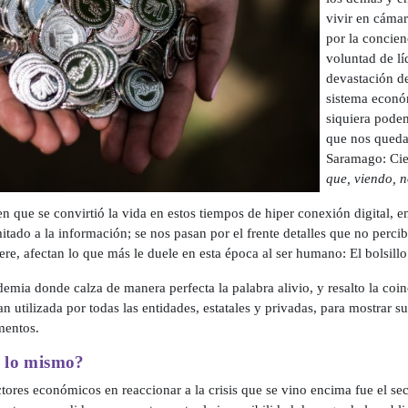
vivir en cámar
por la concien
voluntad de líd
devastación de
sistema económ
siquiera pode
que nos queda
Saramago: Cie
que, viendo, n
n que se convirtió la vida en estos tiempos de hiper conexión digital, en
limitado a la información; se nos pasan por el frente detalles que no perc
iere, afectan lo que más le duele en esta época al ser humano: El bolsillo
emia donde calza de manera perfecta la palabra alivio, y resalto la coi
an utilizada por todas las entidades, estatales y privadas, para mostrar s
mentos.
e lo mismo?
tores económicos en reaccionar a la crisis que se vino encima fue el sec