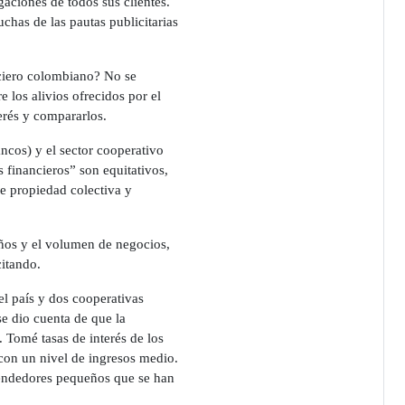
aciones de todos sus clientes.
chas de las pautas publicitarias
nciero colombiano? No se
e los alivios ofrecidos por el
terés y compararlos.
ancos) y el sector cooperativo
os financieros” son equitativos,
de propiedad colectiva y
años y el volumen de negocios,
citando.
el país y dos cooperativas
se dio cuenta de que la
. Tomé tasas de interés de los
con un nivel de ingresos medio.
rendedores pequeños que se han