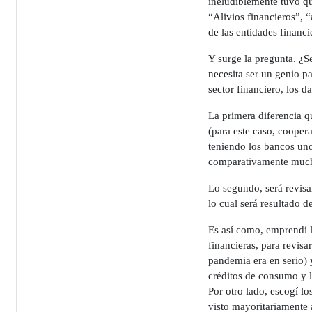
ineludiblemente tuvo qu
“Alivios financieros”, 
de las entidades financi
Y surge la pregunta. ¿S
necesita ser un genio pa
sector financiero, los d
La primera diferencia qu
(para este caso, cooperat
teniendo los bancos unos
comparativamente much
Lo segundo, será revisa
lo cual será resultado d
Es así como, emprendí la
financieras, para revisa
pandemia era en serio) y
créditos de consumo y l
Por otro lado, escogí l
visto mayoritariamente a