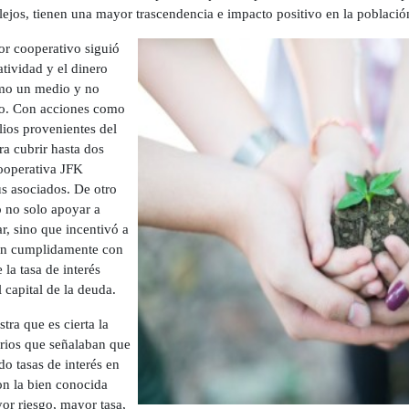
 lejos, tienen una mayor trascendencia e impacto positivo en la població
or cooperativo siguió
tividad y el dinero
omo un medio y no
mo. Con acciones como
lios provenientes del
ra cubrir hasta dos
Cooperativa JFK
us asociados. De otro
 no solo apoyar a
, sino que incentivó a
an cumplidamente con
la tasa de interés
 capital de la deuda.
tra que es cierta la
rios que señalaban que
o tasas de interés en
n la bien conocida
or riesgo, mayor tasa,