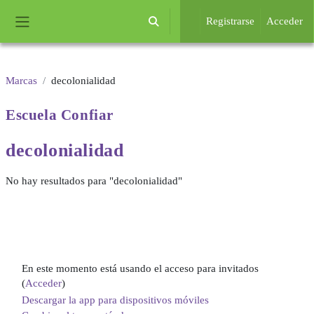
Salta al contenido principal
Registrarse
Acceder
Selector de búsqueda de entrada
Panel lateral
Marcas
decolonialidad
Escuela
Confiar
decolonialidad
No hay resultados para "decolonialidad"
En este momento está usando el acceso para invitados
(
Acceder
)
Descargar la app para dispositivos móviles