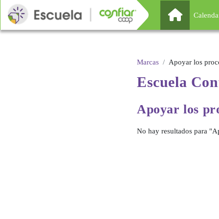
Salta al contenido principal
Página Pr
Calenda
Marcas
Apoyar los proc
Escuela
Con
Apoyar los
pr
No hay resultados para "Ap