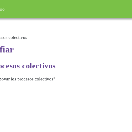
incipal
rio
esos colectivos
fiar
ocesos colectivos
oyar los procesos colectivos"