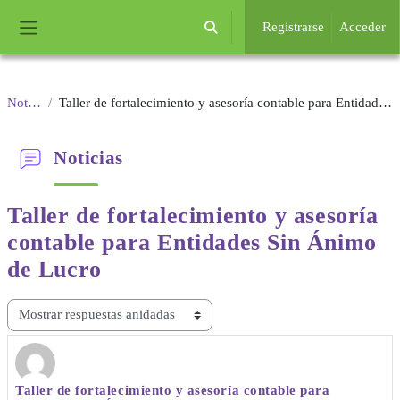
Salta al contenido principal
Registrarse
Acceder
Selector de búsqueda de entrada
Panel lateral
Noticias
Taller de fortalecimiento y asesoría contable para Entidades Sin Ánimo de Lucro
Noticias
Taller de fortalecimiento y asesoría
contable
para Entidades Sin Ánimo
de Lucro
Mostrar modo
Taller de fortalecimiento y asesoría contable para
Número de respuestas: 0