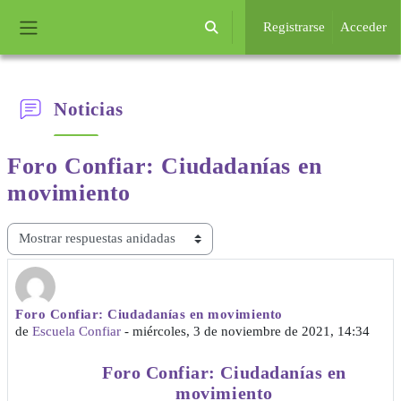
Salta al contenido principal
Registrarse
Acceder
Selector de búsqueda de entrada
Panel lateral
Noticias
Foro Confiar: Ciudadanías
en
movimiento
Mostrar modo
Foro Confiar: Ciudadanías en movimiento
Número de respuestas: 0
de
Escuela Confiar
-
miércoles, 3 de noviembre de 2021, 14:34
Foro Confiar: Ciudadanías en
movimiento