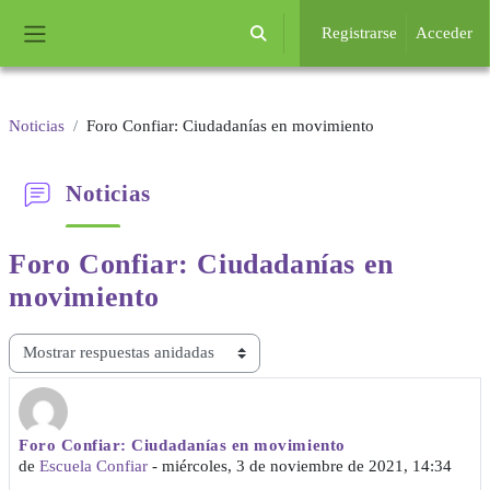
Salta al contenido principal
Registrarse
Acceder
Selector de búsqueda de entrada
Panel lateral
Noticias
Foro Confiar: Ciudadanías en movimiento
Noticias
Foro Confiar: Ciudadanías
en
movimiento
Mostrar modo
Foro Confiar: Ciudadanías en movimiento
Número de respuestas: 0
de
Escuela Confiar
-
miércoles, 3 de noviembre de 2021, 14:34