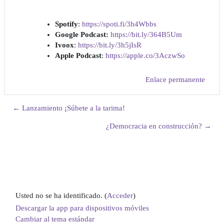
Spotify
:
https://spoti.fi/3h4Wbbs
Google Podcast:
https://bit.ly/364B5Um
Ivoox
:
https://bit.ly/3h5jIsR
Apple Podcast
:
https://apple.co/3AczwSo
Enlace permanente
← Lanzamiento ¡Súbete a la tarima!
¿Democracia en construcción? →
Usted no se ha identificado. (
Acceder
)
Descargar la app para dispositivos móviles
Cambiar al tema estándar