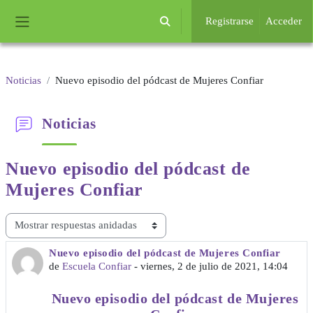
Salta al contenido principal
Registrarse
Acceder
Selector de búsqueda de entrada
Panel lateral
Noticias
Nuevo episodio del pódcast de Mujeres Confiar
Noticias
Nuevo episodio del pódcast
de
Mujeres Confiar
Mostrar modo
Nuevo episodio del pódcast de Mujeres Confiar
Número de respuestas: 0
de
Escuela Confiar
-
viernes, 2 de julio de 2021, 14:04
Nuevo episodio del pódcast de Mujeres