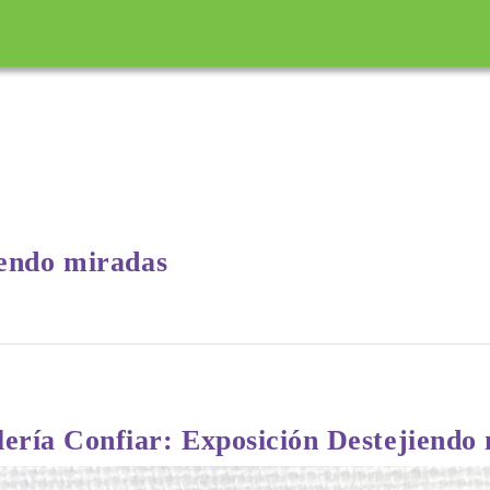
incipal
iendo miradas
ería Confiar: Exposición Destejiendo