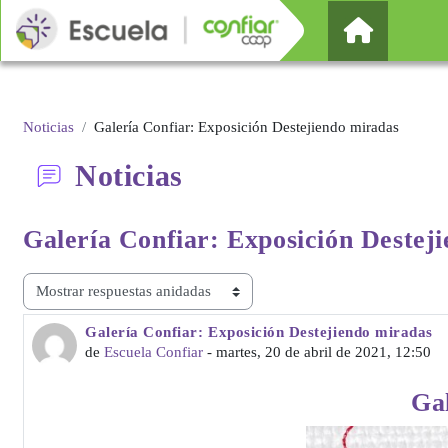
Salta al contenido principal
Página Pr
Noticias
Galería Confiar: Exposición Destejiendo miradas
Noticias
Galería Confiar: Exposición
Destej
Mostrar modo
Galería Confiar: Exposición Destejiendo miradas
Número de respuestas: 0
de
Escuela Confiar
-
martes, 20 de abril de 2021, 12:50
Gal