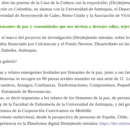
 abre las puertas de la Casa de la Cultura con la exposición:
(Des)tejien
iación en Colombia
, en alianza con la Universidad de Antioquia, el Depar
versidad de Averystwyth de Gales, Reino Unido y la Asociación de Víct
irmantes de paz y comunidades que nos invitan a destejer odios, tejer 
 el marco del proyecto de investigación (Des)tejiendo miradas: sobre lo
bia financiado por Colciencias y el Fondo Newton. Desarrollado en las
 Dabeiba. Antioquia.
a galería?
das y relatos emergentes bordadas por firmantes de la paz, junto a sus fa
 historias se recogen en 90 piezas textiles reunidos en una serie de 11 Li
uentros, Arraigos, Confianzas, Trasformaciones, Compromisos, Pequeñ
y Entramado de Resonancias.
as, es decir respuestas a los relatos de los firmantes de la paz, de pers
y de la Facultad de Enfermería de la Universidad de Antioquia, y del gr
eranza de la Corporación Convivamos en Medellín
ormato audiovisual, desde la perspectiva de personas de España, Chile,
eriencia en la Plataforma digital Destejiendo miradas:
https://des-teji