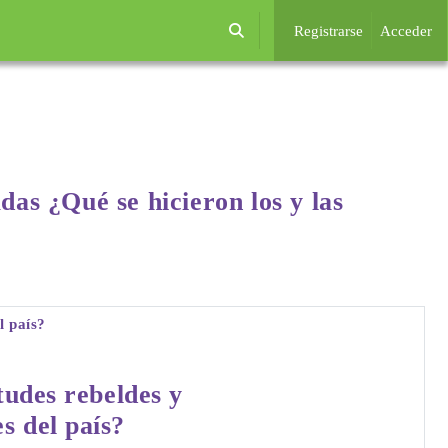
Registrarse
Acceder
Selector de búsqueda de entrada
das ¿Qué se hicieron los y las
l país?
tudes rebeldes y
s del país?