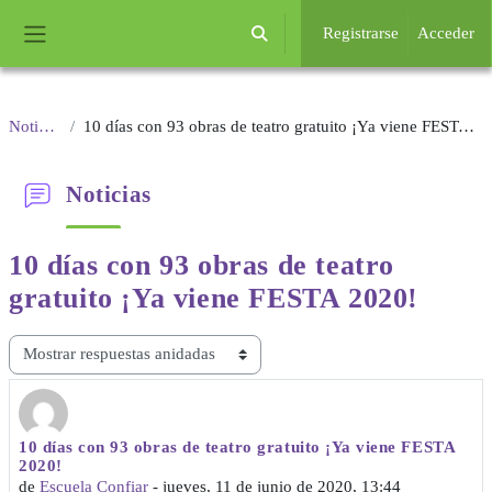
Salta al contenido principal
Registrarse
Acceder
Selector de búsqueda de entrada
Panel lateral
Noticias
10 días con 93 obras de teatro gratuito ¡Ya viene FESTA 2020!
Noticias
10 días con 93 obras de teatro
gratuito ¡Ya viene FESTA 2020!
Mostrar modo
10 días con 93 obras de teatro gratuito ¡Ya viene FESTA
Número de respuestas: 0
2020!
de
Escuela Confiar
-
jueves, 11 de junio de 2020, 13:44