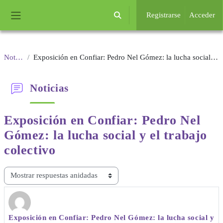
Salta al contenido principal
Registrarse
Acceder
Selector de búsqueda de entrada
Panel lateral
Noticias
Exposición en Confiar: Pedro Nel Gómez: la lucha social y el trabajo colectivo
Noticias
Exposición en Confiar: Pedro Nel
Gómez: la
lucha social y el trabajo
colectivo
Mostrar modo
Exposición en Confiar: Pedro Nel Gómez: la lucha social y
Número de respuestas: 0