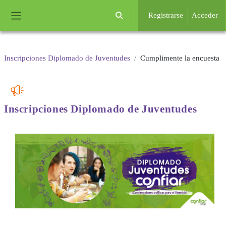
Salta al contenido principal
Registrarse
Acceder
Selector de búsqueda de entrada
Panel lateral
Inscripciones Diplomado de Juventudes
Cumplimente la encuesta
Inscripciones Diplomado
de Juventudes
Requisitos de finalización