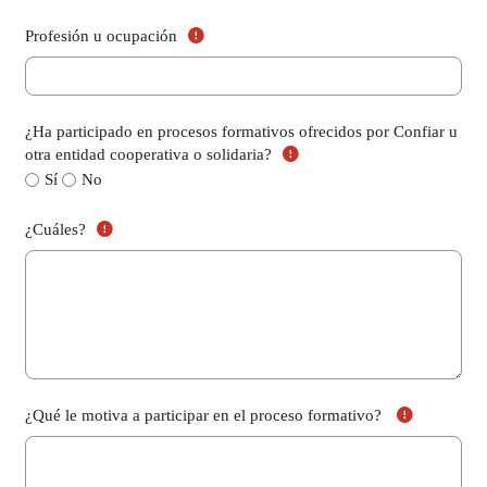
(Campo obligatorio)
Profesión u ocupación
¿Ha participado en procesos formativos ofrecidos por Confiar u
(Campo obligatorio)
otra entidad cooperativa o solidaria?
¿Ha participado en procesos formativos ofrecidos por Co
Sí
No
(Campo obligatorio)
¿Cuáles?
(Campo o
¿Qué le motiva a participar en el proceso formativo?