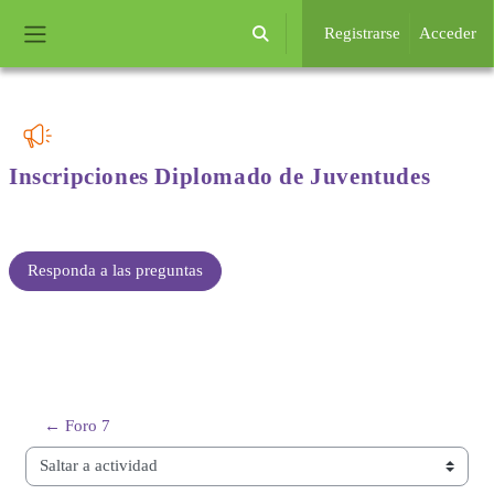
Salta al contenido principal
Registrarse
Acceder
Selector de búsqueda de entrada
Panel lateral
Inscripciones Diplomado
de Juventudes
Requisitos de finalización
Responda a las preguntas
← Foro 7
Saltar a actividad