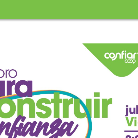
incipal
ón