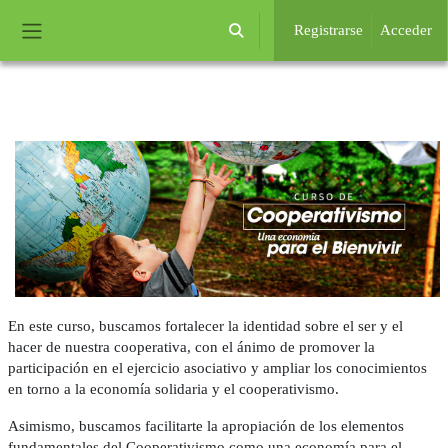
Salta al contenido principal
Registrarse
Acceder
Selector de búsqueda de entrada
Panel lateral
Requisitos de finalización
En este curso, buscamos fortalecer la identidad sobre el ser y el
hacer de nuestra cooperativa, con el ánimo de promover la
participación en el ejercicio asociativo y ampliar los conocimientos
en torno a la economía solidaria y el cooperativismo.
Asimismo, buscamos facilitarte la apropiación de los elementos
fundamentales del Cooperativismo como una economía para el