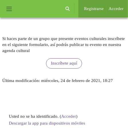
Salta al contenido principal
Registrarse
Acceder
Selector de búsqueda de entrada
Panel lateral
Requisitos de finalización
Si haces parte de un grupo que presente eventos culturales inscríbete
en el siguiente formulario, así podrás publicar tu evento en nuestra
agenda cultural
Inscríbete aquí
Última modificación: miércoles, 24 de febrero de 2021, 18:27
Usted no se ha identificado. (
Acceder
)
Descargar la app para dispositivos móviles