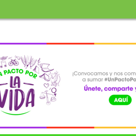
incipal
ón