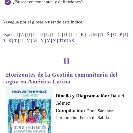
¿Buscar en conceptos y definiciones?
Navegue por el glosario usando este índice.
Especial
|
A
|
B
|
C
|
D
|
E
|
F
|
G
|
H
|
I
|
J
|
K
|
L
|
M
|
N
|
Ñ
|
O
|
P
|
Q
|
R
|
S
|
T
|
U
|
V
|
W
|
X
|
Y
|
Z
|
TODAS
H
Horizontes de la Gestión comunitaria
del
agua en América Latina
Dineño y Diagramación:
Daniel
Gómez
Compilación:
Doris Sánchez
Corporación Penca de Sábila