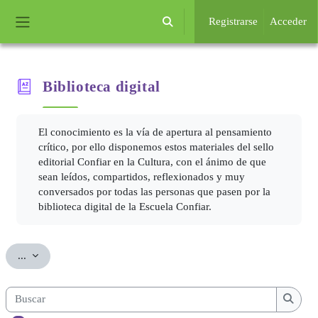
Salta al contenido principal
Registrarse
Acceder
Selector de búsqueda de entrada
Panel lateral
Biblioteca
digital
Requisitos de finalización
El conocimiento es la vía de apertura al pensamiento
crítico, por ello disponemos estos materiales del sello
editorial Confiar en la Cultura, con el ánimo de que
sean leídos, compartidos, reflexionados y muy
conversados por todas las personas que pasen por la
biblioteca digital de la Escuela Confiar.
Exportar entradas
...
Buscar
Busca