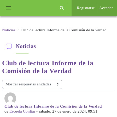
Salta al contenido principal
Registrarse
Acceder
Selector de búsqueda de entrada
Panel lateral
Noticias
Club de lectura Informe de la Comisión de la Verdad
Noticias
Club de lectura Informe de
la
Comisión de la Verdad
Mostrar modo
Club de lectura Informe de la Comisión de la Verdad
Número de respuestas: 0
de
Escuela Confiar
-
sábado, 27 de enero de 2024, 09:51