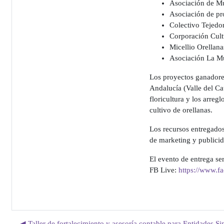
Asociación de Mu
Asociación de pr
Colectivo Tejedo
Corporación Cult
Micellio Orellana
Asociación La M
Los proyectos ganadore
Andalucía (Valle del Ca
floricultura y los arregl
cultivo de orellanas.
Los recursos entregados
de marketing y publicid
El evento de entrega ser
FB Live:
https://www.f
◀︎ Taller de fortalecimiento y asesoría contable para Entidades 