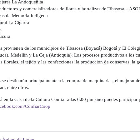
jeres La Antioqueñita
oductores y comercializadores de flores y hortalizas de Tibasosa 
ras de Memoria Indígena
ural La Cigarra
s
úcura
s provienen de los municipios de Tibasosa (Boyacá) Bogotá y El Coleg
uca), Medellín y La Ceja (Antioquia). Los procesos productivos a los cu
os florales, el tejido y las confecciones, la producción de conservas, la g
 se destinarán principalmente a la compra de maquinarias, el mejoramient
ad, entre otros.
á en la Casa de la Cultura Confiar a las 6:00 pm sino puedes participar 
acebook.com/ConfiarCoop
Sin Ánimo de Lucro