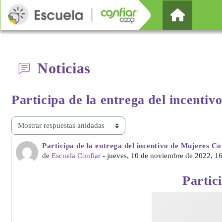
Salta al contenido principal
Página Pr
Noticias
Participa de la entrega del
incentiv
Mostrar modo
Participa de la entrega del incentivo de Mujeres Co
Número de respuestas: 0
de
Escuela Confiar
-
jueves, 10 de noviembre de 2022, 1
Partic