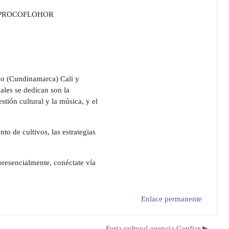
– ASOPROCOFLOHOR
io (Cundinamarca) Cali y
ales se dedican son la
estión cultural y la música, y el
o de cultivos, las estrategias
presencialmente, conéctate vía
Enlace permanente
Feria cultural agencia Confiar ▶︎