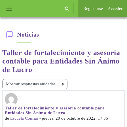
Salta al contenido principal
Registrarse
Acceder
Selector de búsqueda de entrada
Panel lateral
Noticias
Taller de fortalecimiento y asesoría
contable
para Entidades Sin Ánimo
de Lucro
Mostrar modo
Taller de fortalecimiento y asesoría contable para
Número de respuestas: 0
Entidades Sin Ánimo de Lucro
de
Escuela Confiar
-
jueves, 20 de octubre de 2022, 17:36