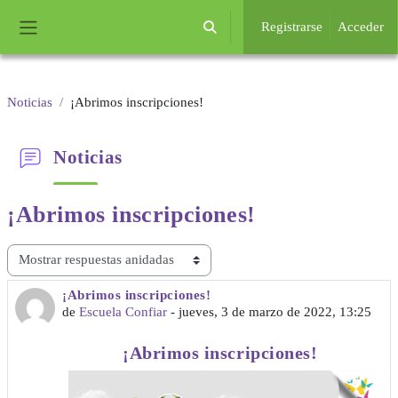
Salta al contenido principal
Registrarse
Acceder
Selector de búsqueda de entrada
Panel lateral
Noticias
¡Abrimos inscripciones!
Noticias
¡Abrimos inscripciones!
Mostrar modo
¡Abrimos inscripciones!
Número de respuestas: 0
de
Escuela Confiar
-
jueves, 3 de marzo de 2022, 13:25
¡Abrimos inscripciones!