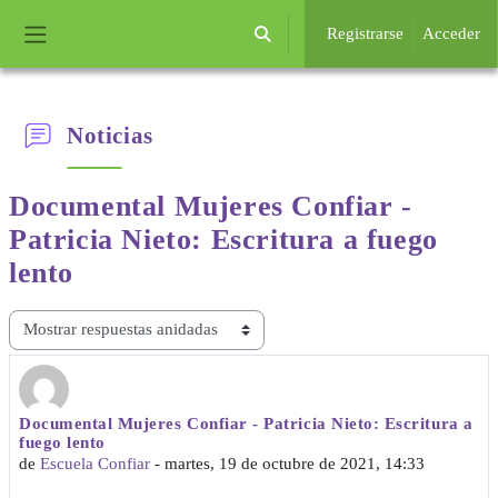
Salta al contenido principal
Registrarse
Acceder
Selector de búsqueda de entrada
Panel lateral
Noticias
Documental Mujeres Confiar -
Patricia
Nieto: Escritura a fuego
lento
Mostrar modo
Documental Mujeres Confiar - Patricia Nieto: Escritura a
Número de respuestas: 0
fuego lento
de
Escuela Confiar
-
martes, 19 de octubre de 2021, 14:33