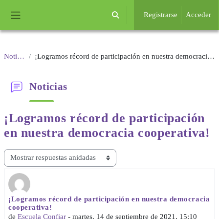
Salta al contenido principal
Registrarse
Acceder
Selector de búsqueda de entrada
Panel lateral
Noticias
¡Logramos récord de participación en nuestra democracia cooperativa!
Noticias
¡Logramos récord de participación
en nuestra democracia cooperativa!
Mostrar modo
¡Logramos récord de participación en nuestra democracia
Número de respuestas: 0
cooperativa!
de
Escuela Confiar
-
martes, 14 de septiembre de 2021, 15:10