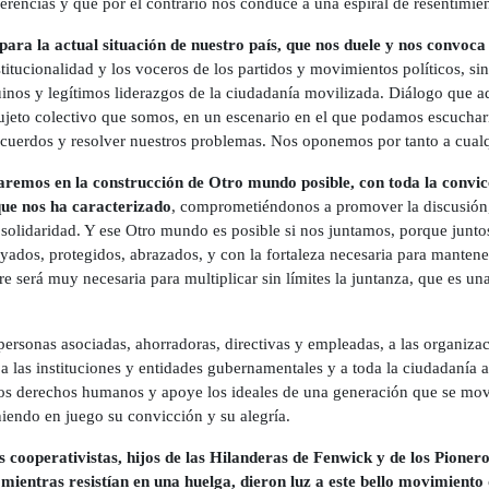
ferencias y que por el contrario nos conduce a una espiral de resentimien
ara la actual situación de nuestro país, que nos duele y nos convoca a
stitucionalidad y los voceros de los partidos y movimientos políticos, s
inos y legítimos liderazgos de la ciudadanía movilizada. Diálogo que 
sujeto colectivo que somos, en un escenario en el que podamos escucharn
 acuerdos y resolver nuestros problemas. Nos oponemos por tanto a cualq
remos en la construcción de Otro mundo posible, con toda la convic
que nos ha caracterizado
, comprometiéndonos a promover la discusión, 
 solidaridad. Y ese Otro mundo es posible si nos juntamos, porque junto
ados, protegidos, abrazados, y con la fortaleza necesaria para mantener
re será muy necesaria para multiplicar sin límites la juntanza, que es
rsonas asociadas, ahorradoras, directivas y empleadas, a las organiza
 a las instituciones y entidades gubernamentales y a toda la ciudadanía 
los derechos humanos y apoye los ideales de una generación que se movi
niendo en juego su convicción y su alegría.
ooperativistas, hijos de las Hilanderas de Fenwick y de los Pionero
 mientras resistían en una huelga, dieron luz a este bello movimiento