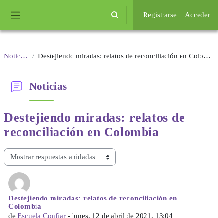
Salta al contenido principal
Registrarse
Acceder
Selector de búsqueda de entrada
Panel lateral
Noticias
Destejiendo miradas: relatos de reconciliación en Colombia
Noticias
Destejiendo miradas: relatos de
reconciliación en Colombia
Mostrar modo
Destejiendo miradas: relatos de reconciliación en
Número de respuestas: 0
Colombia
de
Escuela Confiar
-
lunes, 12 de abril de 2021, 13:04