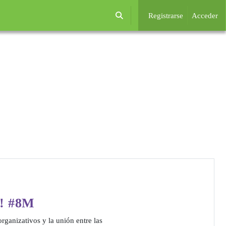
Registrarse
Acceder
Selector de búsqueda de entrada
s! #8M
rganizativos y la unión entre las