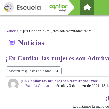
Salta al contenido principal
Página Pr
Noticias
¡En Confiar las mujeres son Admiradas! #8M
Noticias
¡En Confiar las mujeres
son Admir
Mostrar modo
¡En Confiar las mujeres son Admiradas! #8M
Número de respuestas: 0
de
Escuela Confiar
-
miércoles, 3 de marzo de 2021, 13:4
¡
Levantamos la mano con l