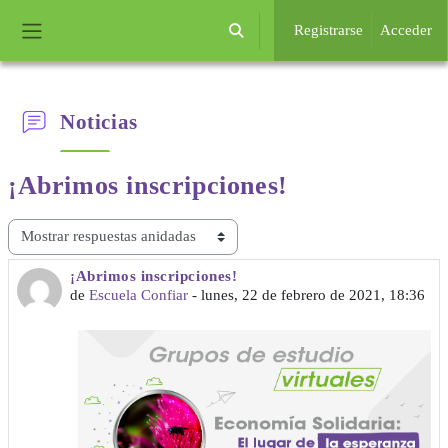
Salta al contenido principal
Registrarse
Acceder
Selector de búsqueda de entrada
Panel lateral
Noticias
¡Abrimos
inscripciones!
Mostrar modo
¡Abrimos inscripciones!
Número de respuestas: 0
de
Escuela Confiar
-
lunes, 22 de febrero de 2021, 18:36