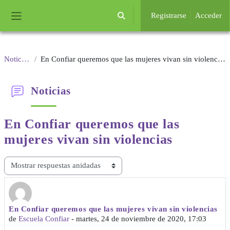
Salta al contenido principal
Registrarse
Acceder
Selector de búsqueda de entrada
Panel lateral
Noticias
En Confiar queremos que las mujeres vivan sin violencias
Noticias
En Confiar queremos que las
mujeres vivan sin violencias
Mostrar modo
En Confiar queremos que las mujeres vivan sin violencias
Número de respuestas: 0
de
Escuela Confiar
-
martes, 24 de noviembre de 2020, 17:03