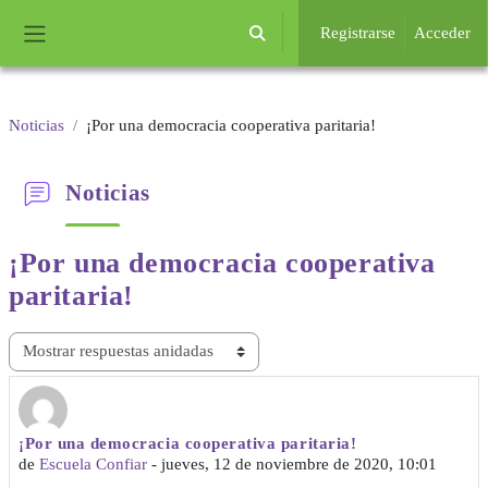
Salta al contenido principal
Registrarse
Acceder
Selector de búsqueda de entrada
Panel lateral
Noticias
¡Por una democracia cooperativa paritaria!
Noticias
¡Por una democracia
cooperativa
paritaria!
Mostrar modo
¡Por una democracia cooperativa paritaria!
Número de respuestas: 0
de
Escuela Confiar
-
jueves, 12 de noviembre de 2020, 10:01