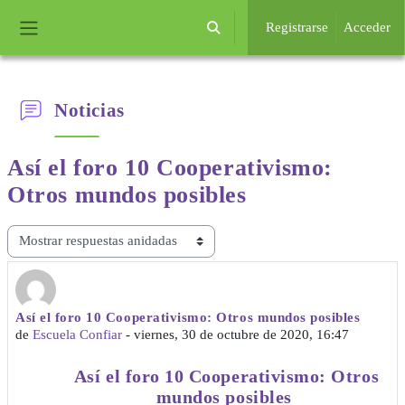
Salta al contenido principal
Registrarse
Acceder
Selector de búsqueda de entrada
Panel lateral
Noticias
Así el foro 10 Cooperativismo:
Otros mundos posibles
Mostrar modo
Así el foro 10 Cooperativismo: Otros mundos posibles
Número de respuestas: 0
de
Escuela Confiar
-
viernes, 30 de octubre de 2020, 16:47
Así el foro 10 Cooperativismo: Otros
mundos posibles