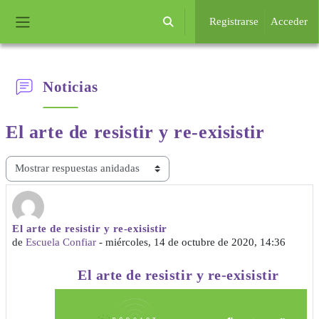
Salta al contenido principal
Registrarse
Acceder
Selector de búsqueda de entrada
Panel lateral
Noticias
El arte de
resistir y re-exisistir
Mostrar modo
El arte de resistir y re-exisistir
Número de respuestas: 0
de
Escuela Confiar
-
miércoles, 14 de octubre de 2020, 14:36
El arte de resistir y re-exisistir