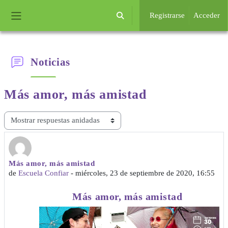
Salta al contenido principal
Registrarse
Acceder
Selector de búsqueda de entrada
Panel lateral
Noticias
Más amor,
más amistad
Mostrar modo
Más amor, más amistad
Número de respuestas: 0
de
Escuela Confiar
-
miércoles, 23 de septiembre de 2020, 16:55
Más amor, más amistad