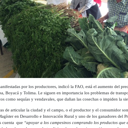
manifestadas por los productores, indicó la FAO, está el aumento del pre
ba, Boyacá y Tolima. Le siguen en importancia los problemas de transpor
cos como sequías y vendavales, que dañan las cosechas o impiden la si
as de articular la ciudad y el campo, o el productor y el consumidor so
 Magíster en Desarrollo e Innovación Rural y uno de los ganadores del P
os cuenta que
“apoyar a los campesinos comprando los productos que e