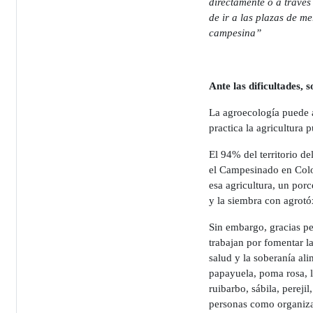
directamente o a través
de ir a las plazas de m
campesina”
Ante las dificultades, 
La agroecología puede a
practica la agricultura 
El 94% del territorio de
el Campesinado en Colo
esa agricultura, un por
y la siembra con agrotó
Sin embargo, gracias p
trabajan por fomentar la
salud y la soberanía al
papayuela, poma rosa, l
ruibarbo, sábila, pereji
personas como organizac