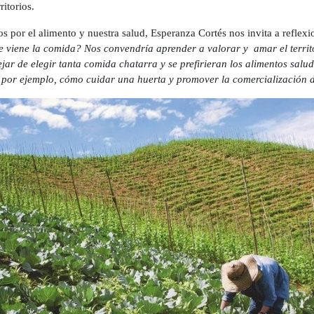
ritorios.
por el alimento y nuestra salud, Esperanza Cortés nos invita a reflexi
 viene la comida? Nos convendría aprender a valorar y amar el territo
ar de elegir tanta comida chatarra y se prefirieran los alimentos salu
 por ejemplo, cómo cuidar una huerta y promover la comercialización 