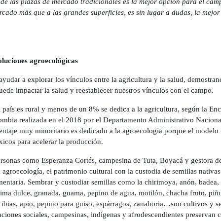
 de las plazas de mercado tradicionales es la mejor opción para el ca
ercado más que a las grandes superficies, es sin lugar a dudas, la mej
soluciones agroecológicas
yudar a explorar los vínculos entre la agricultura y la salud, demostra
puede impactar la salud y reestablecer nuestros vínculos con el campo.
l país es rural y menos de un 8% se dedica a la agricultura, según la Enc
mbia realizada en el 2018 por el Departamento Administrativo Naciona
centaje muy minoritario es dedicado a la agroecología porque el modelo
xicos para acelerar la producción.
ersonas como Esperanza Cortés, campesina de Tuta, Boyacá y gestora de
 agroecología, el patrimonio cultural con la custodia de semillas nativa
imentaria. Sembrar y custodiar semillas como la chirimoya, anón, badea
ima dulce, granada, guama, pepino de agua, motilón, chacha fruto, piñue
l, ibias, apio, pepino para guiso, espárragos, zanahoria…son cultivos y s
iones sociales, campesinas, indígenas y afrodescendientes preservan c