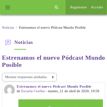
Salta al contenido principal
Registrarse
Acceder
Selector de búsqueda de entrada
Panel lateral
Noticias
Estrenamos el nuevo Pódcast Mundo Posible
Noticias
Estrenamos el nuevo
Pódcast Mundo
Posible
Mostrar modo
Estrenamos el nuevo Pódcast Mundo Posible
Número de respuestas: 0
de
Escuela Confiar
-
martes, 21 de abril de 2020, 19:59