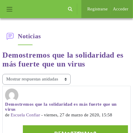
Salta al contenido principal
Registrarse
Acceder
Selector de búsqueda de entrada
Panel lateral
Noticias
Demostremos que la solidaridad es
más fuerte que un virus
Mostrar modo
Demostremos que la solidaridad es más fuerte que un
Número de respuestas: 0
virus
de
Escuela Confiar
-
viernes, 27 de marzo de 2020, 15:58