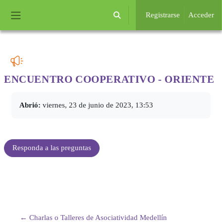
Salta al contenido principal
Registrarse
Acceder
Selector de búsqueda de entrada
Panel lateral
ENCUENTRO COOPERATIVO
- ORIENTE
Requisitos de finalización
Abrió:
viernes, 23 de junio de 2023, 13:53
Responda a las preguntas
← Charlas o Talleres de Asociatividad Medellín