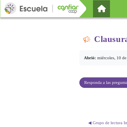
Salta al contenido principal
Página Pr
Clausura
Requisitos de finalizaci
Abrió:
miércoles, 10 de
Responda a las pregunt
◀︎ Grupo de lectura I