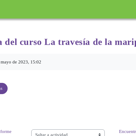
incipal
 del curso La
travesía de la mar
ón
 mayo de 2023, 15:02
as
nforme 
Encuentr