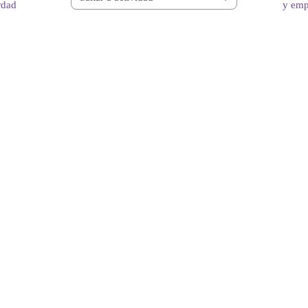
Saltar a actividad
rdad
y emp