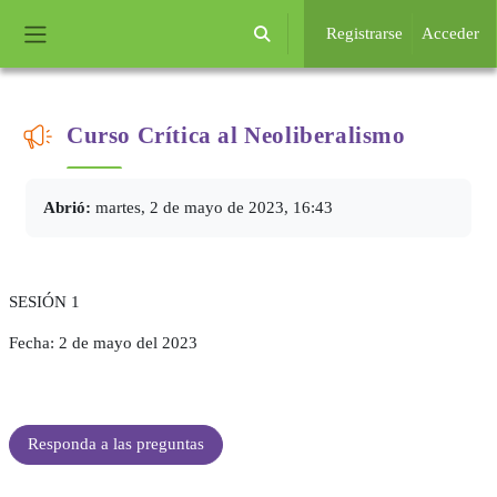
Salta al contenido principal
Registrarse
Acceder
Selector de búsqueda de entrada
Panel lateral
Curso Crítica
al Neoliberalismo
Requisitos de finalización
Abrió:
martes, 2 de mayo de 2023, 16:43
SESIÓN 1
Fecha: 2 de mayo del 2023
Responda a las preguntas