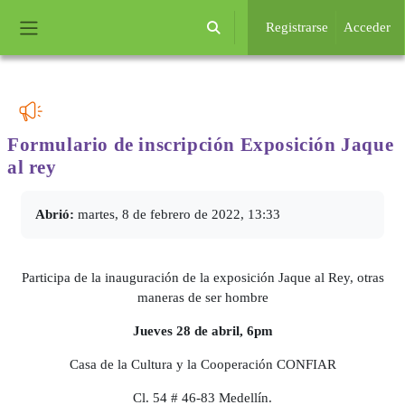
Salta al contenido principal
Registrarse
Acceder
Selector de búsqueda de entrada
Panel lateral
Formulario de inscripción Exposición
Jaque
al rey
Requisitos de finalización
Abrió:
martes, 8 de febrero de 2022, 13:33
Participa de la inauguración de la exposición Jaque al Rey, otras
maneras de ser hombre
Jueves 28 de abril, 6pm
Casa de la Cultura y la Cooperación CONFIAR
Cl. 54 # 46-83 Medellín.