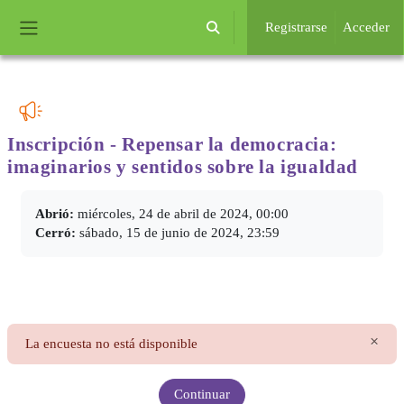
Salta al contenido principal
Registrarse
Acceder
Selector de búsqueda de entrada
Panel lateral
Inscripción - Repensar la democracia:
imaginarios
y sentidos sobre la igualdad
Requisitos de finalización
Abrió:
miércoles, 24 de abril de 2024, 00:00
Cerró:
sábado, 15 de junio de 2024, 23:59
×
La encuesta no está disponible
Desc
Continuar