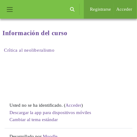
Salta al contenido principal
Registrarse
Acceder
Selector de búsqueda de entrada
Panel lateral
Información del
curso
Crítica al neoliberalismo
Usted no se ha identificado. (
Acceder
)
Descargar la app para dispositivos móviles
Cambiar al tema estándar
Desarrollado por
Moodle