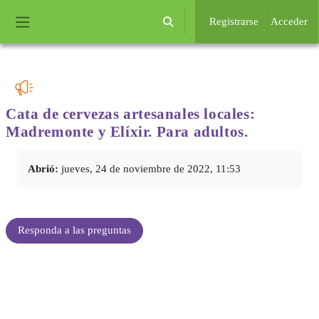
Salta al contenido principal
Registrarse
Acceder
Selector de búsqueda de entrada
Panel lateral
Cata de cervezas artesanales locales:
Madremonte y Elíxir. Para adultos.
Requisitos de finalización
Abrió:
jueves, 24 de noviembre de 2022, 11:53
Responda a las preguntas