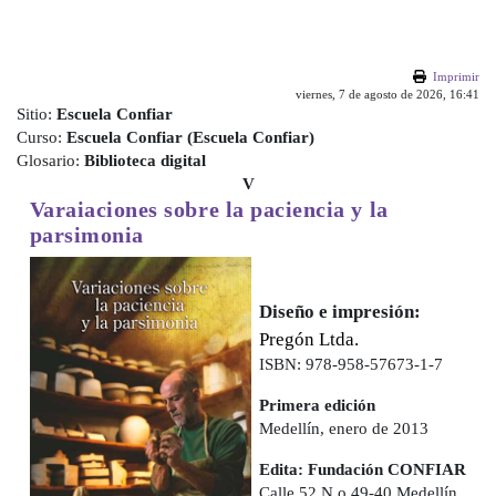
Salta al contenido principal
Imprimir
viernes, 7 de agosto de 2026, 16:41
Sitio:
Escuela Confiar
Curso:
Escuela Confiar (Escuela Confiar)
Glosario:
Biblioteca digital
V
Varaiaciones sobre la paciencia
y la
parsimonia
Diseño e impresión:
Pregón Ltda.
ISBN: 978-958-57673-1-7
Primera edición
Medellín, enero de 2013
Edita:
Fundación CONFIAR
Calle 52 N.o 49-40 Medellín